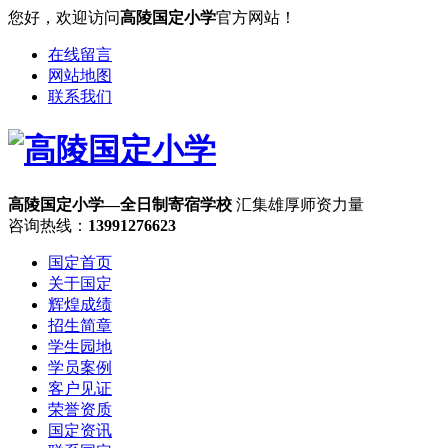
您好，欢迎访问
高陵国定小学
官方网站！
在线留言
网站地图
联系我们
高陵国定小学—全日制寄宿学校
汇集雄厚师资力量
咨询热线：
13991276623
国定首页
关于国定
辉煌成绩
招生简章
学生园地
学员案例
客户见证
荣誉资质
国定资讯