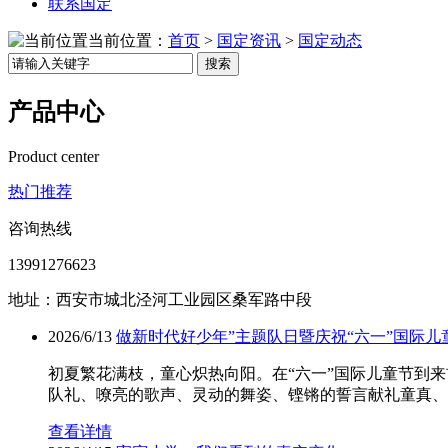
联系国定
当前位置：
首页
>
国定资讯
>
国定动态
搜索
产品中心
Product center
热门推荐
咨询热线
13991276623
地址：西安市城北泾河工业园区桑军路中段
2026/6/13
做新时代好少年”主题队日暨庆祝“六一”国际儿
初夏繁花满枝，童心炽热向阳。在“六一”国际儿童节到来
队礼、嘹亮的歌声、灵动的舞姿、铿锵的誓言献礼童真、
查看详情