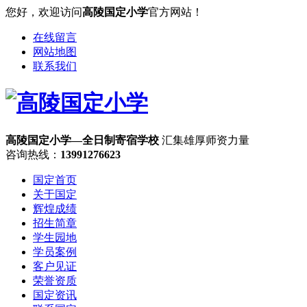
您好，欢迎访问
高陵国定小学
官方网站！
在线留言
网站地图
联系我们
高陵国定小学—全日制寄宿学校
汇集雄厚师资力量
咨询热线：
13991276623
国定首页
关于国定
辉煌成绩
招生简章
学生园地
学员案例
客户见证
荣誉资质
国定资讯